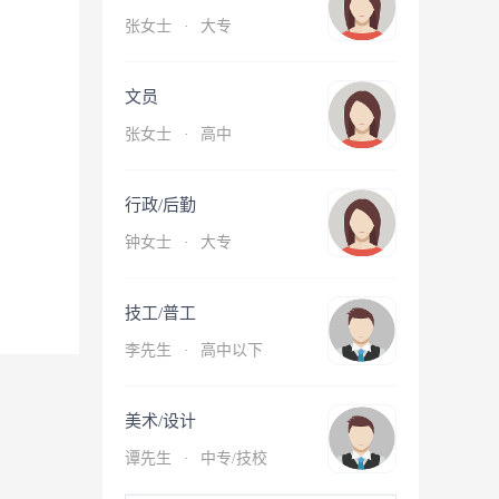
张女士
·
大专
文员
张女士
·
高中
行政/后勤
钟女士
·
大专
技工/普工
李先生
·
高中以下
美术/设计
谭先生
·
中专/技校