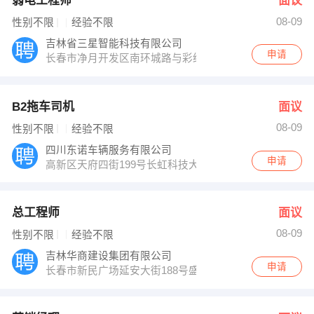
弱电工程师
面议
08-09
性别不限
经验不限
吉林省三星智能科技有限公司
申请
长春市净月开发区南环城路与彩织街交汇中海水岸馨都南门
B2拖车司机
面议
08-09
性别不限
经验不限
四川东诺车辆服务有限公司
申请
高新区天府四街199号长虹科技大厦B座1104
总工程师
面议
08-09
性别不限
经验不限
吉林华商建设集团有限公司
申请
长春市新民广场延安大街188号盛世国际A座4020室