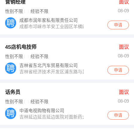
营销经理
面议
08-09
性别不限
经验不限
成都市润年家私有限责任公司
申请
成都市邛崃市羊安工业园区羊横四路七号
4S店机电技师
面议
08-09
性别不限
经验不限
吉林省东北汽车贸易有限公司
申请
吉林省经济技术开发区浦东路与苏州北街交汇 众泰4S店
话务员
面议
08-09
性别不限
经验不限
中道电视购物有限公司
申请
吉林延边延吉延边医院对面新药大药房地下