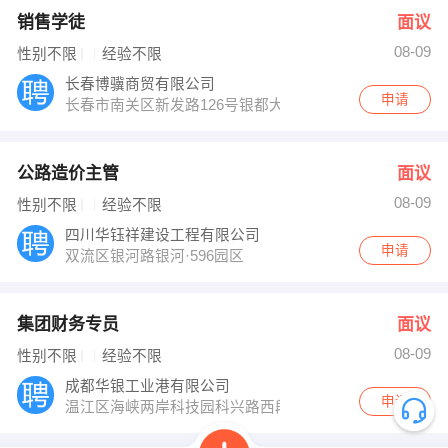
销售学徒
面议
08-09
性别不限
经验不限
长春博骥商贸有限公司
申请
长春市南关区新发路126号银都大厦C座16楼C16室（
公路造价主管
面议
08-09
性别不限
经验不限
四川华钰祥建设工程有限公司
申请
双流区银河路银河·596园区
集团财务专员
面议
08-09
性别不限
经验不限
成都华银工业港有限公司
申请
温江区海峡两岸科技园科兴路西段618号