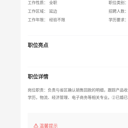
工作性质：
全职
职位类别
工作区域：
延边
招聘人数
工作年限：
经验不限
学历要求
职位亮点
职位详情
岗位职责：负责与省区确认销售回款的明细，跟踪产品收
学历，物流、经济管理、电子商务等相关专业。②已婚已
温馨提示