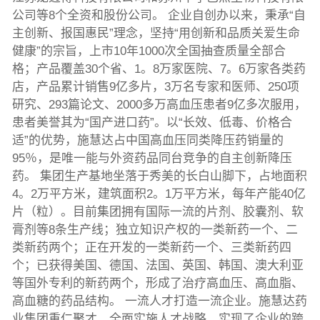
公司等8个全资和股份公司。 企业自创办以来，秉承“自
主创新、报国惠民”理念，坚持“用创新和品质关爱生命
健康”的宗旨，上市10年1000次全国抽查质量全部合
格；产品覆盖30个省、1。8万家医院、7。6万家各类药
店，产品累计销售9亿多片，3万名专家和医师、250项
研究、293篇论文、2000多万高血压患者9亿多次服用，
患者美誉其为“国产进口药”。以“长效、低毒、价格合
适”的优势，施慧达占中国高血压同类降压药销量的
95％，是唯一能与外资药品同台竞争的自主创新降压
药。 集团生产基地坐落于秀美的长白山脚下，占地面积
4。2万平方米，建筑面积2。1万平方米，每年产能40亿
片（粒）。目前集团拥有国际一流的片剂、胶囊剂、软
膏剂等8条生产线；独立知识产权的一类新药一个、二
类新药两个；正在开发的一类新药一个、三类新药四
个；已获得美国、德国、法国、英国、韩国、澳大利亚
等国外专利的新药两个，形成了治疗高血压、高血脂、
高血糖的药品结构。 一流人才打造一流企业。施慧达药
业集团重仁聚才，全面实施人才战略，实现了企业的跨