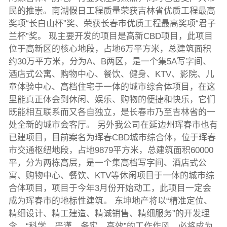
民的推崇。南湖假日工程质量荣获吉林省优质工程最高
奖项“长白山杯”奖、荣获长春市优质工程最高奖项“君子
兰杯”奖。 现主要开发的项目是高新CBD项目，此项目
位于高新区的核心地段，占地6万平方米，总建筑面积
约30万平方米，分为A、B两区，是一个集5A写字间、
酒店式公寓、购物中心、餐饮、健身、KTV、影院、儿
童体验中心、高档住宅于一体的城市综合体项目，在这
里能真正体会到休闲、娱乐、购物的便捷和快乐，它们
既能相互联系而又各自独立，是长春市乃至吉林省的一
处全新的城市会客厅。 另外我公司在延边州珲春市也有
已建项目，目前案名为珲春CBD城市综合体，位于珲春
市交通枢纽地段，占地9879平方米，总建筑面积60000
平，分为两栋高层，是一个集高档写字间、酒店式公
寓、购物中心、餐饮、KTV等休闲项目于一体的城市综
合体项目，项目于今年3月份开始动工，此项目一定会
成为珲春市的地标性建筑。 东坤地产将以“精准定位、
精细设计、精工建造、精诚销售、精细服务”的开发理
念，“科学、严谨、务实、高效”的工作作风，必将成为