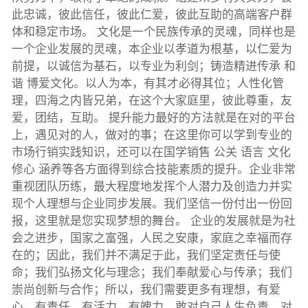
此忠诚，彼此信任，彼此仁爱，彼此互助的高端客户群
体和稳定市场。 文化是一个民族传承的灵魂，同样也是
一个企业发展的灵魂，本企业以孝道为根基，以仁爱为
前提，以诚信为基石，以专业为利剑；铸造精进传承 和
谐 博爱文化。以人为本，有其才必得其位；人性化管
理，四海之内皆兄弟，在这个大家庭里，彼此尊重，友
爱，团结，互助。 提升能力最好的方法就是在对的平台
上，遇见对的人，做对的事；在这里你可以学到专业的
市场行销实践知识，还可以在国学销售 公关 语言 文化
修心 涵养等各方面得到综合技能素质的提升。企业非常
重视团队历练，最大程度地发挥个人潜力及创造力并实
现个人理想与企业同步发展。我们坚信一份付出一份回
报，这里就是您实现梦想的舞台。 企业的发展就是为社
会之进步，国家之富强，人民之安康，家庭之幸福而存
在的；因此，我们并不满足于此，我们坚定责任与使
命；我们弘扬文化与理念；我们奉献爱心与传承；我们
崇尚创新与合作；所以，我们需要更多有理想，有爱
心，有责任，有活力，有魄力，敢对自己人生负责，对