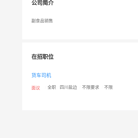
公司简介
副食品销售
在招职位
货车司机
/
全职
/
四川盐边
/
不限要求
/
不限
面议